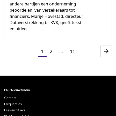
andere partijen een onderneming
beoordelen, van verzekeraars tot
financiers. Marije Hovestad, directeur
Dataverstrekking bij KVK, geeft tekst
en uitleg.
Paginering
1
2
…
11
Pagina
Pagina
Pagina
Vol
pagi
BNR Nieuwsradio
Contact
Frequenties
Files en flitsers