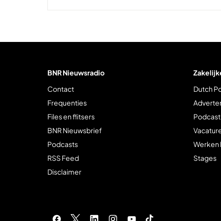
BNR Nieuwsradio
Zakelijk
Contact
Dutch P
Frequenties
Adverte
Files en flitsers
Podcast
BNR Nieuwsbrief
Vacatur
Podcasts
Werken 
RSS Feed
Stages
Disclaimer
Socials