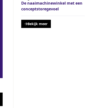
De naaimachinewinkel met een
conceptstoregevoel
Bekijk meer
, opent een nieuwe tabblad