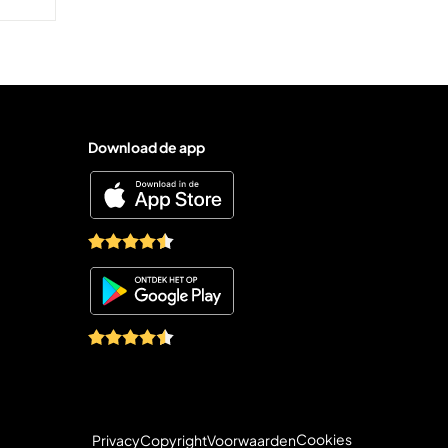
Download de app
Juridische navigati
Cookies
Privacy
Copyright
Voorwaarden