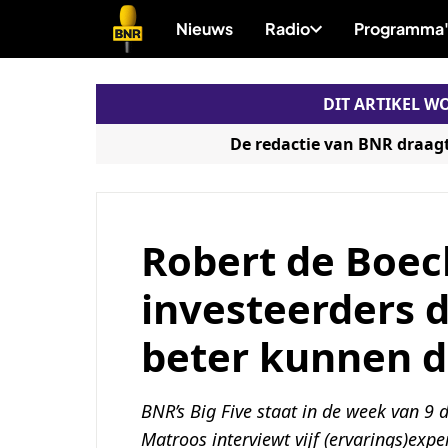
Direct
Nieuws
Radio
Programma'
naar
de
DIT ARTIKEL 
content
De redactie van BNR draag
Robert de Boeck:
investeerders d
beter kunnen 
BNR’s Big Five staat in de week van 9 
Matroos interviewt vijf (ervarings)expe