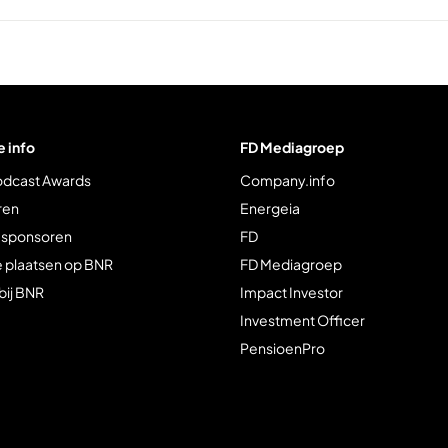
e info
FD Mediagroep
odcast Awards
Company.info
ren
Energeia
 sponsoren
FD
e plaatsen op BNR
FD Mediagroep
bij BNR
Impact Investor
Investment Officer
PensioenPro