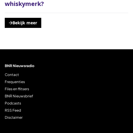
whiskymerk?
Bekijk meer
, opent een nieuwe tabblad
BNR Nieuwsradio
Contact
Frequenties
Files en flitsers
BNR Nieuwsbrief
Podcasts
RSS Feed
Disclaimer