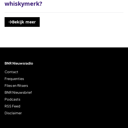
whiskymerk?
Bekijk meer
, opent een nieuwe tabblad
BNR Nieuwsradio
Contact
Frequenties
Files en flitsers
BNR Nieuwsbrief
Podcasts
RSS Feed
Disclaimer