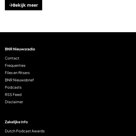
Bekijk meer
, opent een nieuwe tabblad
BNR Nieuwsradio
Contact
Frequenties
Files en flitsers
BNR Nieuwsbrief
Podcasts
RSS Feed
Disclaimer
Zakelijke info
Dutch Podcast Awards