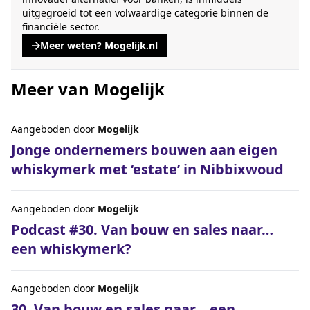
uitgegroeid tot een volwaardige categorie binnen de
financiële sector.
Meer weten? Mogelijk.nl
, opent een nieuwe tabblad
Meer van Mogelijk
Aangeboden door
Mogelijk
Jonge ondernemers bouwen aan eigen
whiskymerk met ‘estate’ in Nibbixwoud
Aangeboden door
Mogelijk
Podcast #30. Van bouw en sales naar…
een whiskymerk?
Aangeboden door
Mogelijk
30. Van bouw en sales naar… een