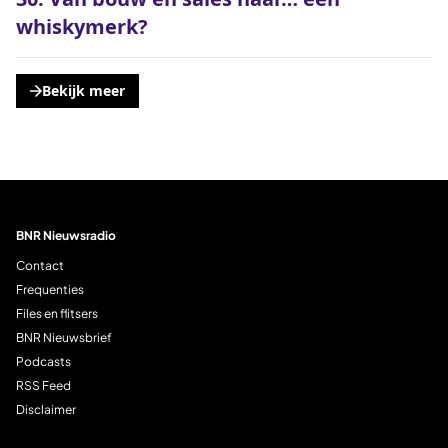
whiskymerk?
Bekijk meer
, opent een nieuwe tabblad
BNR Nieuwsradio
Contact
Frequenties
Files en flitsers
BNR Nieuwsbrief
Podcasts
RSS Feed
Disclaimer