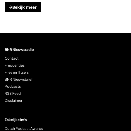
Bekijk meer
, opent een nieuwe tabblad
BNR Nieuwsradio
Contact
Frequenties
Files en flitsers
BNR Nieuwsbrief
Podcasts
RSS Feed
Disclaimer
Zakelijke info
Dutch Podcast Awards