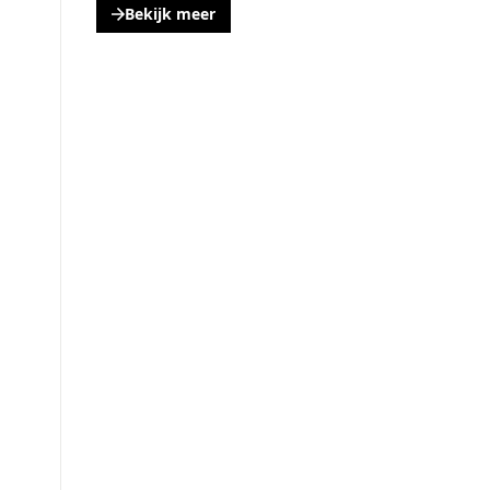
Bekijk meer
, opent een nieuwe tabblad