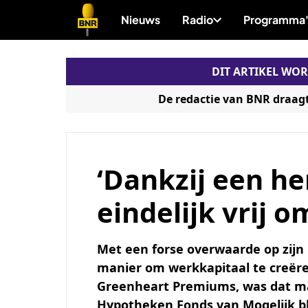
Direct
Nieuws
Radio
Programma'
naar
de
DIT ARTIKEL WO
content
De redactie van BNR draag
‘Dankzij een he
eindelijk vrij 
Met een forse overwaarde op zijn 
manier om werkkapitaal te creëre
Greenheart Premiums, was dat ma
Hypotheken Fonds van Mogelijk ble