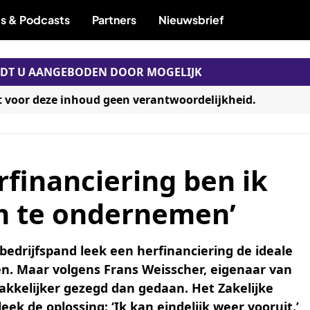
s & Podcasts
Partners
Nieuwsbrief
RDT U AANGEBODEN DOOR MOGELIJK
t voor deze inhoud geen verantwoordelijkheid.
rfinanciering ben ik
om te ondernemen’
bedrijfspand leek een herfinanciering de ideale
n. Maar volgens Frans Weisscher, eigenaar van
kkelijker gezegd dan gedaan. Het Zakelijke
ek de oplossing: ‘Ik kan eindelijk weer vooruit.’