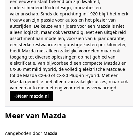
een eeuw en staat bekend om zijn kwaliteit,
onderscheidend Kodo design, innovaties en
vakmanschap. Sinds de oprichting in 1920 blijft het merk
trouw aan zijn passie voor auto’s en het plezier van
autorijden. De keuze van rijders voor een Mazda is niet
alleen logisch, maar ook verstandig. Met een uitgebreid
assortiment aan modellen, voorzien van 6 jaar garantie,
een sterke restwaarde en gunstige kosten per kilometer,
biedt Mazda niet alleen zakelijke voordelen maar ook
toegang tot diverse oplossingen op het gebied van
elektrificatie. Van bijvoorbeeld een compacte Mazda3 en
CX-30 met mild hybrid, de volledig elektrische Mazda6e
tot de Mazda CX-60 of CX-80 Plug-in Hybrid. Met een
Mazda geniet je niet alleen van zakelijk succes, maar ook
van een auto die met oog voor detail is vervaardigd.
Naar mazda.nl
, opent een nieuwe tabblad
Meer van Mazda
Aangeboden door
Mazda