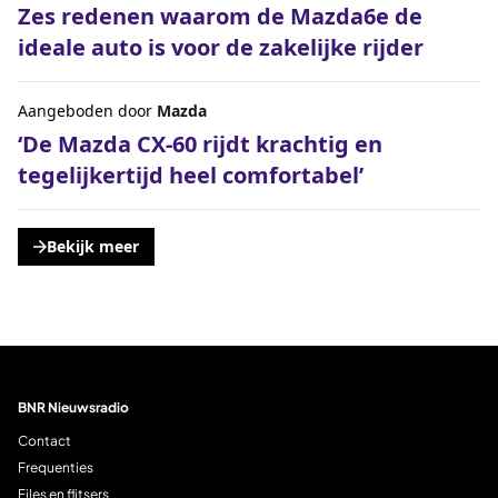
Zes redenen waarom de Mazda6e de
ideale auto is voor de zakelijke rijder
Aangeboden door
Mazda
‘De Mazda CX-60 rijdt krachtig en
tegelijkertijd heel comfortabel’
Bekijk meer
, opent een nieuwe tabblad
BNR Nieuwsradio
Contact
Frequenties
Files en flitsers